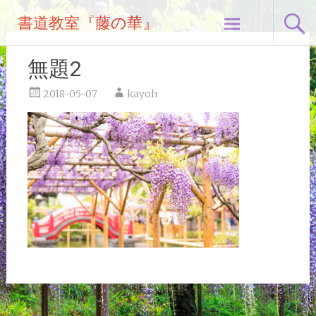
コ
書道教室『藤の華』
ン
テ
ン
無題2
ツ
へ
2018-05-07
kayoh
ス
キ
ッ
プ