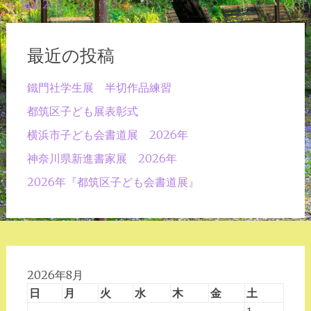
投
←
無題2
稿
ナ
最近の投稿
ビ
鐵門社学生展 半切作品練習
ゲ
都筑区子ども展表彰式
ー
横浜市子ども会書道展 2026年
シ
ョ
神奈川県新進書家展 2026年
ン
2026年『都筑区子ども会書道展』
2026年8月
日
月
火
水
木
金
土