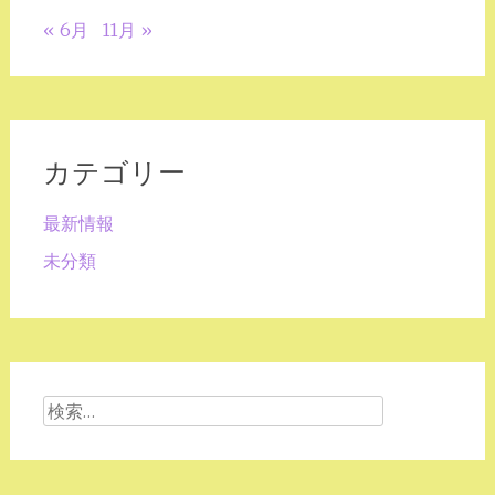
« 6月
11月 »
カテゴリー
最新情報
未分類
検
索: