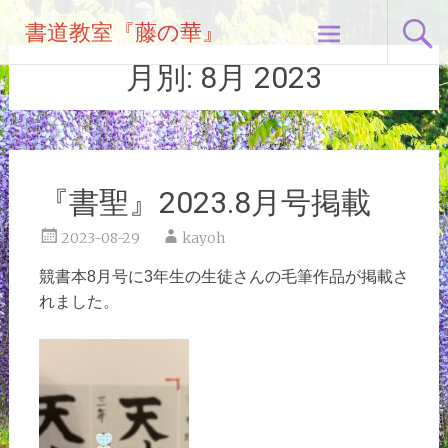
コ
書道教室『藤の華』
ン
テ
月別:
8月 2023
ン
ツ
へ
ス
キ
『書聖』2023.8月号掲載
ッ
プ
2023-08-29
kayoh
競書本8月号に3年生の生徒さんの毛筆作品が
掲載さ
れました。