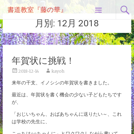
コ
書道教室『藤の華』
ン
テ
月別:
12月 2018
ン
ツ
へ
ス
キ
年賀状に挑戦！
ッ
プ
2018-12-14
kayoh
来年の干支、イノシシの年賀状を書きました。
最近は、年賀状を書く機会の少ない子どもたちです
が、
「おじいちゃん、おばあちゃんに送りたい～、これ
は学校の先生に、
こっちは○○ちゃんに」とワクワクしながら書いて