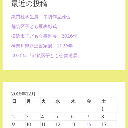
最近の投稿
鐵門社学生展 半切作品練習
都筑区子ども展表彰式
横浜市子ども会書道展 2026年
神奈川県新進書家展 2026年
2026年『都筑区子ども会書道展』
2018年12月
日
月
火
水
木
金
土
1
2
3
4
5
6
7
8
9
10
11
12
13
14
15