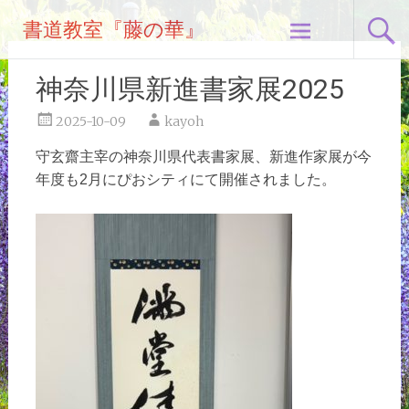
コ
書道教室『藤の華』
ン
テ
ン
神奈川県新進書家展2025
ツ
へ
2025-10-09
kayoh
ス
守玄齋主宰の神奈川県代表書家展、新進作家展が今
キ
年度も2月にぴおシティにて開催されました。
ッ
プ