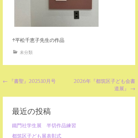
↑平松千恵子先生の作品
未分類
投
←
『書聖』2025.10月号
2026年『都筑区子ども会書
道展』
→
稿
ナ
ビ
最近の投稿
ゲ
鐵門社学生展 半切作品練習
ー
都筑区子ども展表彰式