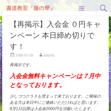
コ
書道教室『藤の華』
ン
テ
ン
【再掲示】入会金 ０円キャ
ツ
へ
ンペーン 本日締め切りで
ス
キ
す！
ッ
2018-07-19
kayoh
プ
再掲示です。
入会金無料キャンペーンは７月中
となっております。
少しづつクラスも埋まって来ております。ご興味の
ある方は本日中にご連絡いただければと思います。
8月1日以降は入会金2000円を頂戴いたします。