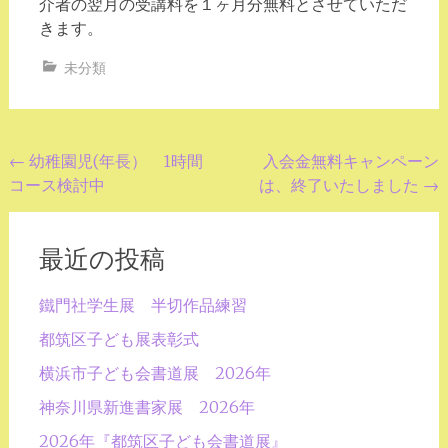
介者の翌月の受講料を１ヶ月分無料とさせていただ
きます。
未分類
投
←
幼稚園児(年長） 1時間
入会金無料キャンペーン
コース検討中
は、終了いたしました
→
稿
ナ
ビ
最近の投稿
ゲ
鐵門社学生展 半切作品練習
ー
都筑区子ども展表彰式
シ
横浜市子ども会書道展 2026年
ョ
神奈川県新進書家展 2026年
ン
2026年『都筑区子ども会書道展』