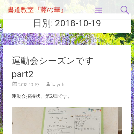
コ
書道教室『藤の華』
ン
テ
日別:
2018-10-19
ン
ツ
へ
ス
キ
運動会シーズンです
ッ
プ
part2
2018-10-19
kayoh
運動会招待状、第2弾です。