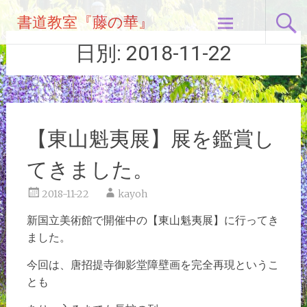
コ
書道教室『藤の華』
ン
テ
日別:
2018-11-22
ン
ツ
へ
ス
キ
【東山魁夷展】展を鑑賞し
ッ
プ
てきました。
2018-11-22
kayoh
新国立美術館で開催中の【東山魁夷展】に行ってき
ました。
今回は、唐招提寺御影堂障壁画を完全再現というこ
とも