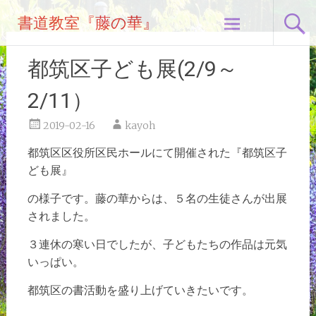
コ
書道教室『藤の華』
ン
テ
ン
都筑区子ども展(2/9～
ツ
へ
2/11）
ス
キ
2019-02-16
kayoh
ッ
都筑区区役所区民ホールにて開催された『都筑区子
プ
ども展』
の様子です。藤の華からは、５名の生徒さんが出展
されました。
３連休の寒い日でしたが、子どもたちの作品は元気
いっぱい。
都筑区の書活動を盛り上げていきたいです。