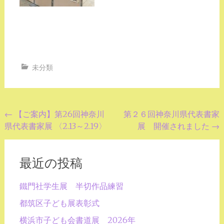
未分類
投
←
【ご案内】第26回神奈川
第２６回神奈川県代表書家
県代表書家展 〈2.13～2.19〉
展 開催されました
→
稿
ナ
ビ
最近の投稿
ゲ
鐵門社学生展 半切作品練習
ー
都筑区子ども展表彰式
シ
横浜市子ども会書道展 2026年