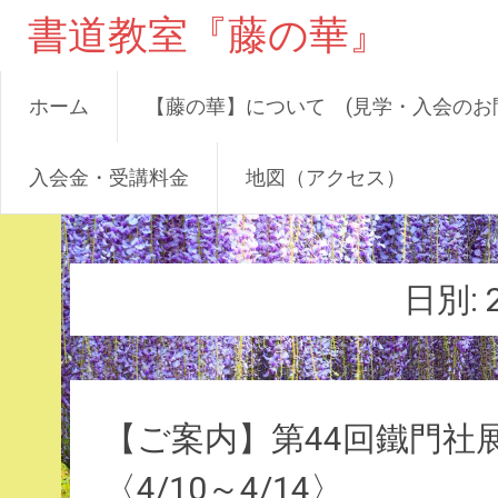
書道教室『藤の華』
ホーム
【藤の華】について (見学・入会のお
入会金・受講料金
地図（アクセス）
コ
ン
テ
日別:
ン
ツ
へ
ス
キ
【ご案内】第44回鐵門社
ッ
プ
〈4/10～4/14〉