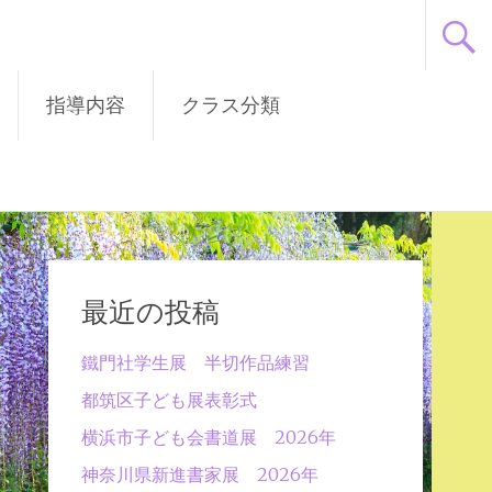
指導内容
クラス分類
最近の投稿
鐵門社学生展 半切作品練習
都筑区子ども展表彰式
横浜市子ども会書道展 2026年
神奈川県新進書家展 2026年