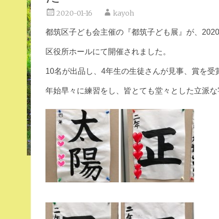
2020-01-16
kayoh
都筑区子ども会主催の『都筑子ども展』が、
202
区役所ホールにて開催され
ました。
10名が出品し、4年生の生徒さんが見事、賞を
受
年始早々に練習をし、皆とても堂々とした
立派な