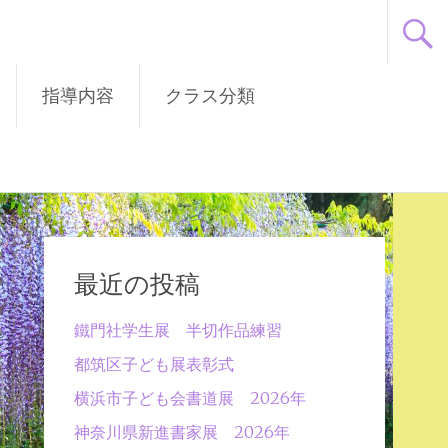
指導内容
クラス分類
最近の投稿
鐵門社学生展 半切作品練習
都筑区子ども展表彰式
横浜市子ども会書道展 2026年
神奈川県新進書家展 2026年