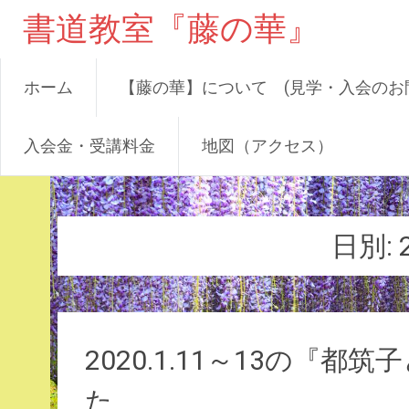
書道教室『藤の華』
ホーム
【藤の華】について (見学・入会のお
入会金・受講料金
地図（アクセス）
コ
ン
テ
日別:
ン
ツ
へ
ス
キ
2020.1.11～13の『
ッ
プ
た