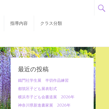
指導内容
クラス分類
最近の投稿
鐵門社学生展 半切作品練習
都筑区子ども展表彰式
横浜市子ども会書道展 2026年
神奈川県新進書家展 2026年