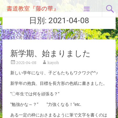
コ
書道教室『藤の華』
ン
テ
日別:
2021-04-08
ン
ツ
へ
ス
キ
新学期、始まりました
ッ
プ
2021-04-08
kayoh
新しい学年になり、子どもたち
もワクワク(^^♪
新学年の抱負、目標を長方形の
色紙に書きました。
”〇年生では何を頑張る？”
”勉強かな～？”
”力強くなる！”etc.
ある一定の枠におさまるように
筆で文字を書くのは