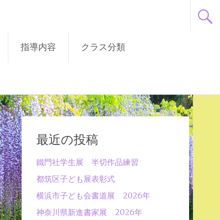
指導内容
クラス分類
最近の投稿
鐵門社学生展 半切作品練習
都筑区子ども展表彰式
横浜市子ども会書道展 2026年
神奈川県新進書家展 2026年