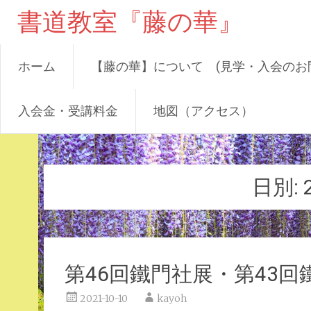
書道教室『藤の華』
ホーム
【藤の華】について (見学・入会のお
入会金・受講料金
地図（アクセス）
コ
ン
テ
日別:
ン
ツ
へ
ス
キ
第46回鐵門社展・第43回
ッ
プ
2021-10-10
kayoh