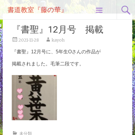
コ
書道教室『藤の華』
ン
テ
ン
『書聖』12月号 掲載
ツ
へ
2021-11-28
kayoh
ス
『書聖』12月号に、5年生Oさんの作品が
キ
ッ
掲載されました。毛筆二段です。
プ
未分類