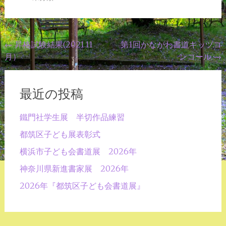
投
←
昇格試験結果(2021.11
第1回かながわ書道キッヅコ
月）
ンコール
→
稿
ナ
ビ
最近の投稿
ゲ
鐵門社学生展 半切作品練習
ー
都筑区子ども展表彰式
シ
横浜市子ども会書道展 2026年
ョ
神奈川県新進書家展 2026年
ン
2026年『都筑区子ども会書道展』