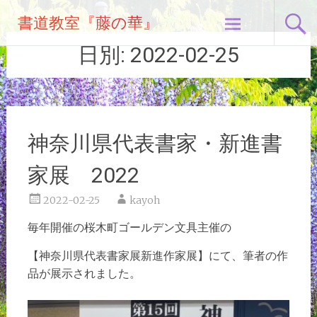
コ
書道教室『藤の華』
ン
テ
日別:
2022-02-25
ン
ツ
へ
ス
キ
神奈川県代表書家・新進書
ッ
プ
家展 2022
2022-02-25
kayoh
毎年開催の桜木町ゴールデン文具主催の
【神奈川県代表書家展新進作家展】にて、筆者の作
品が展示されました。