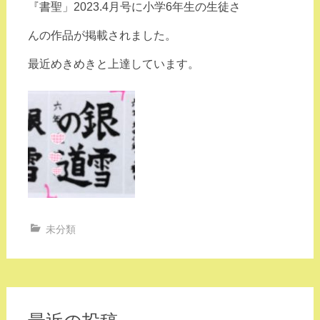
『書聖」2023.4月号に小学6年生の生徒さ
んの
作品が掲載されました。
最近めきめきと上達
しています。
未分類