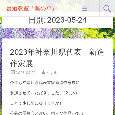
コ
書道教室『藤の華』
ン
テ
日別:
2023-05-24
ン
ツ
へ
ス
キ
2023年神奈川県代表 新進
ッ
プ
作家展
2023-05-24
kayoh
今年も神奈川県代表書家新進作家展に
参加させていただきました。(２月の
ことで少し前になりますが）
公募の展覧会と違い、様々な作品があり