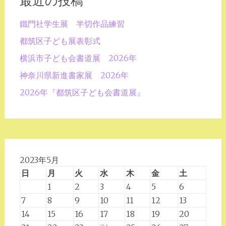
最近の投稿
鐵門社学生展 半切作品練習
都筑区子ども展表彰式
横浜市子ども会書道展 2026年
神奈川県新進書家展 2026年
2026年『都筑区子ども会書道展』
2023年5月
日
月
火
水
木
金
土
1
2
3
4
5
6
7
8
9
10
11
12
13
14
15
16
17
18
19
20