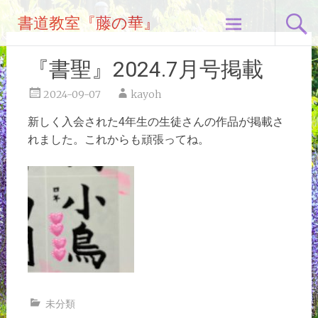
コ
書道教室『藤の華』
ン
テ
ン
『書聖』2024.7月号掲載
ツ
へ
2024-09-07
kayoh
ス
新しく入会された4年生の生徒さんの作品が掲載さ
キ
れました。これからも頑張ってね。
ッ
プ
未分類