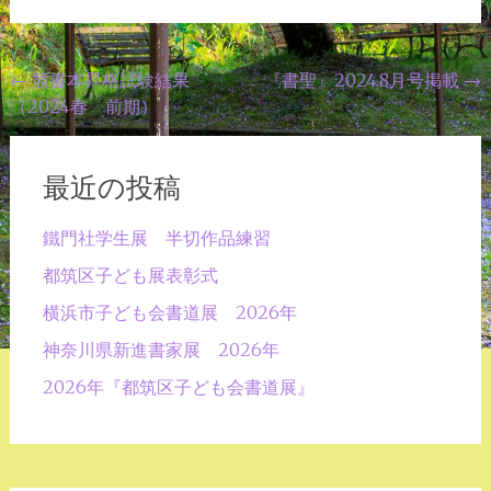
投
←
競書本昇格試験結果
『書聖』2024.8月号掲載
→
（2024春 前期）
稿
ナ
ビ
最近の投稿
ゲ
鐵門社学生展 半切作品練習
ー
都筑区子ども展表彰式
シ
横浜市子ども会書道展 2026年
ョ
神奈川県新進書家展 2026年
ン
2026年『都筑区子ども会書道展』