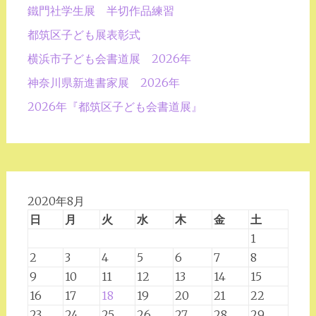
鐵門社学生展 半切作品練習
都筑区子ども展表彰式
横浜市子ども会書道展 2026年
神奈川県新進書家展 2026年
2026年『都筑区子ども会書道展』
2020年8月
日
月
火
水
木
金
土
1
2
3
4
5
6
7
8
9
10
11
12
13
14
15
16
17
18
19
20
21
22
23
24
25
26
27
28
29