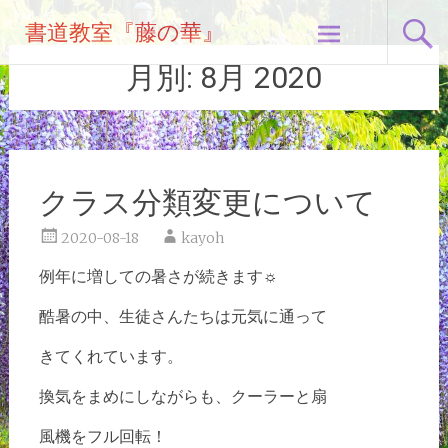
コ
書道教室『藤の華』
ン
テ
月別:
8月 2020
ン
ツ
へ
ス
キ
クラス分類変更について
ッ
プ
2020-08-18
kayoh
例年に増しての暑さが続きます☼
酷暑の中、生徒さんたちは元気に通って
きてくれています。
換気をまめにしながらも、クーラーと扇
風機をフル回転！