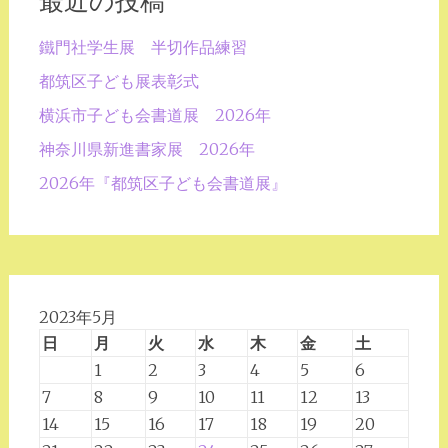
最近の投稿
鐵門社学生展 半切作品練習
都筑区子ども展表彰式
横浜市子ども会書道展 2026年
神奈川県新進書家展 2026年
2026年『都筑区子ども会書道展』
2023年5月
日
月
火
水
木
金
土
1
2
3
4
5
6
7
8
9
10
11
12
13
14
15
16
17
18
19
20