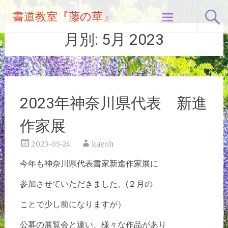
コ
書道教室『藤の華』
ン
テ
月別:
5月 2023
ン
ツ
へ
ス
キ
2023年神奈川県代表 新進
ッ
プ
作家展
2023-05-24
kayoh
今年も神奈川県代表書家新進作家展に
参加させていただきました。(２月の
ことで少し前になりますが）
公募の展覧会と違い、様々な作品があり