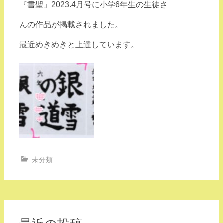
『書聖」2023.4月号に小学6年生の生徒さ
んの
作品が掲載されました。
最近めきめきと上達
しています。
未分類