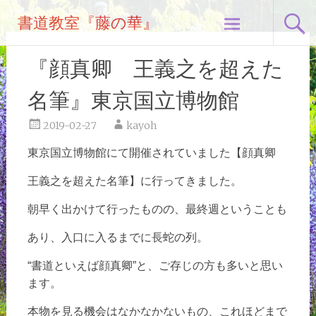
コ
書道教室『藤の華』
ン
テ
ン
『顔真卿 王義之を超えた
ツ
へ
名筆』東京国立博物館
ス
キ
2019-02-27
kayoh
ッ
東京国立博物館にて開催されていました【顔真卿
プ
王義之を超えた名筆】に行ってきました。
朝早く出かけて行ったものの、最終週ということも
あり、入口に入るまでに長蛇の列。
“書道といえば顔真卿”と、ご存じの方も多いと思い
ます。
本物を見る機会はなかなかないもの、これほどまで