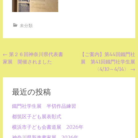
未分類
投
←
第２６回神奈川県代表書
【ご案内】第44回鐵門社
家展 開催されました
展 第41回鐵門社学生展
稿
〈4/10～4/14〉
→
ナ
ビ
最近の投稿
ゲ
ー
鐵門社学生展 半切作品練習
シ
都筑区子ども展表彰式
ョ
横浜市子ども会書道展 2026年
ン
神奈川県新進書家展 2026年