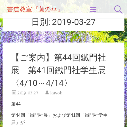
コ
書道教室『藤の華』
ン
テ
日別:
2019-03-27
ン
ツ
へ
ス
キ
【ご案内】第44回鐵門社
ッ
プ
展 第41回鐵門社学生展
〈4/10～4/14〉
2019-03-27
kayoh
第44
第44回
「鐵門社展」および第41回「鐵門社学生
展」が