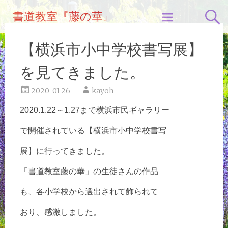
コ
書道教室『藤の華』
ン
テ
ン
【横浜市小中学校書写展】
ツ
へ
を見てきました。
ス
キ
2020-01-26
kayoh
ッ
2020.1.22～1.27まで横浜市民ギャラリー
プ
で開催されている【横浜市小中学校書写
展】
に行ってきました。
「書道教室藤の華」の生徒さんの作品
も、
各小学校から選出されて飾られて
おり、感激しました。