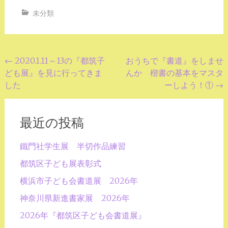
未分類
投
←
2020.1.11～13の『都筑子
おうちで『書道』をしませ
ども展』を見に行ってきま
んか 楷書の基本をマスタ
稿
した
ーしよう！①
→
ナ
ビ
最近の投稿
ゲ
ー
鐵門社学生展 半切作品練習
シ
都筑区子ども展表彰式
ョ
横浜市子ども会書道展 2026年
ン
神奈川県新進書家展 2026年
2026年『都筑区子ども会書道展』