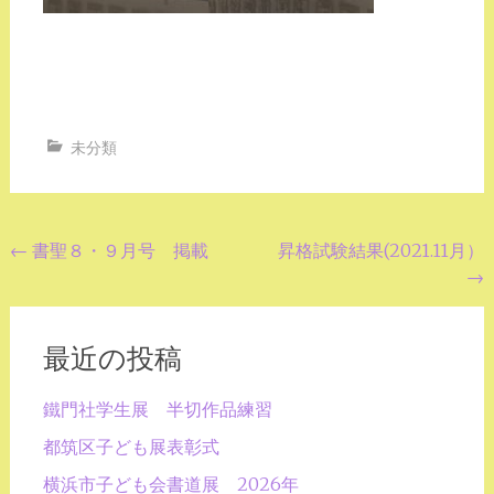
未分類
投
←
書聖８・９月号 掲載
昇格試験結果(2021.11月）
→
稿
ナ
ビ
最近の投稿
ゲ
鐵門社学生展 半切作品練習
ー
都筑区子ども展表彰式
シ
横浜市子ども会書道展 2026年