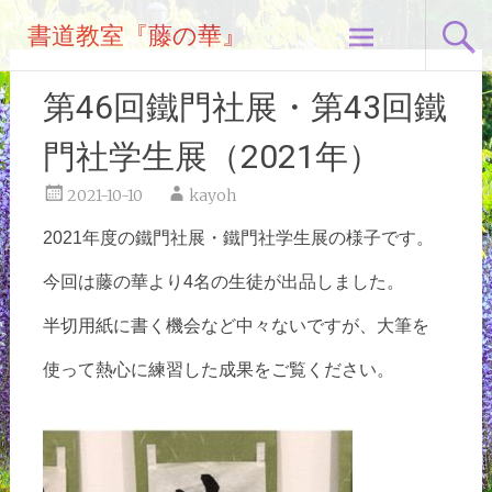
コ
書道教室『藤の華』
ン
テ
ン
第46回鐵門社展・第43回鐵
ツ
へ
門社学生展（2021年）
ス
キ
2021-10-10
kayoh
ッ
2021年度の鐵門社展・鐵門社学生展の様子です。
プ
今回は藤の華より4名の生徒が出品しました。
半切用紙に書く機会など中々ないですが、大筆を
使って熱心に練習した成果をご覧ください。