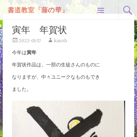
コ
書道教室『藤の華』
ン
テ
ン
寅年 年賀状
ツ
へ
2022-01-17
kayoh
ス
今年は
寅年
キ
ッ
年賀状作品は、一部の生徒さんのものに
プ
なり
ますが、中々ユニークなものもでき
ました。