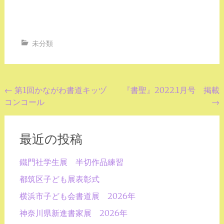
未分類
投
←
第1回かながわ書道キッヅ
『書聖』2022.1月号 掲載
コンコール
→
稿
ナ
ビ
最近の投稿
ゲ
鐵門社学生展 半切作品練習
ー
都筑区子ども展表彰式
シ
横浜市子ども会書道展 2026年
ョ
神奈川県新進書家展 2026年
ン