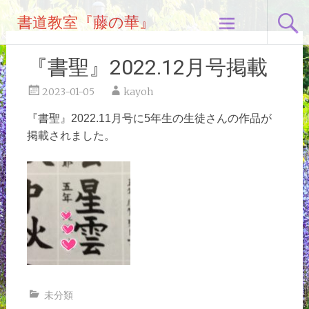
コ
書道教室『藤の華』
ン
テ
ン
『書聖』2022.12月号掲載
ツ
へ
2023-01-05
kayoh
ス
『書聖』2022.11月号に5年生の生徒さんの作品が
キ
掲載されました。
ッ
プ
未分類