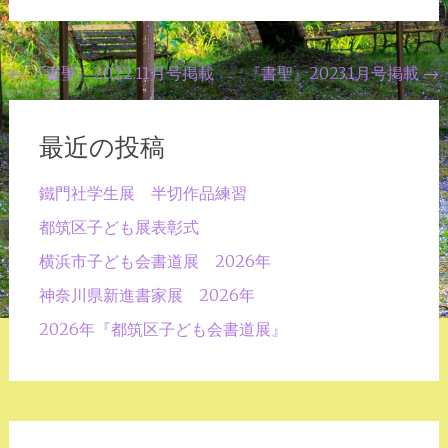
投
←
『書聖』2022.11月号掲載
『書聖』2023.1月号掲載
→
稿
ナ
最近の投稿
ビ
鐵門社学生展 半切作品練習
ゲ
都筑区子ども展表彰式
ー
横浜市子ども会書道展 2026年
シ
ョ
神奈川県新進書家展 2026年
ン
2026年『都筑区子ども会書道展』