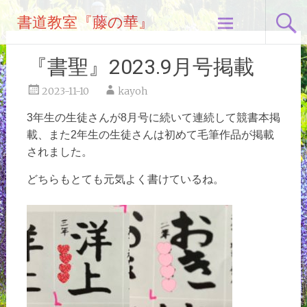
コ
書道教室『藤の華』
ン
テ
ン
『書聖』2023.9月号掲載
ツ
へ
2023-11-10
kayoh
ス
3年生の生徒さんが8月号に続いて連続し
て
競書本掲
キ
載、また2年生の生徒さんは
初めて
毛筆作品が掲載
ッ
されました。
プ
どちらもとても元気よく書けているね。