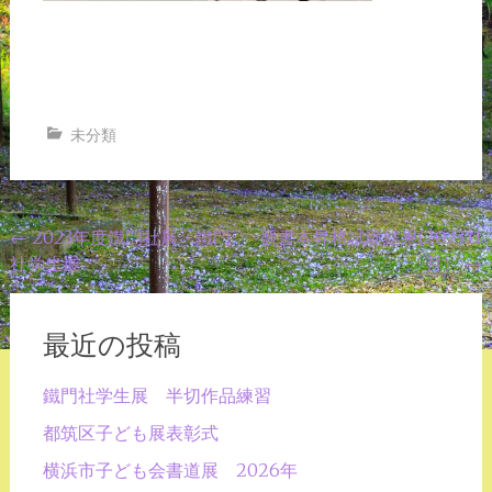
未分類
投
←
2023年度鐵門社展・鐵門
競書本昇格試験結果(2023.11
社学生展
月）
→
稿
ナ
ビ
最近の投稿
ゲ
鐵門社学生展 半切作品練習
ー
都筑区子ども展表彰式
シ
横浜市子ども会書道展 2026年
ョ