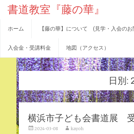
書道教室『藤の華』
ホーム
【藤の華】について (見学・入会のお
入会金・受講料金
地図（アクセス）
コ
ン
テ
日別:
ン
ツ
へ
ス
キ
横浜市子ども会書道展 
ッ
プ
2024-03-08
kayoh