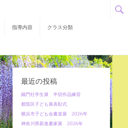
指導内容
クラス分類
最近の投稿
鐵門社学生展 半切作品練習
都筑区子ども展表彰式
横浜市子ども会書道展 2026年
神奈川県新進書家展 2026年