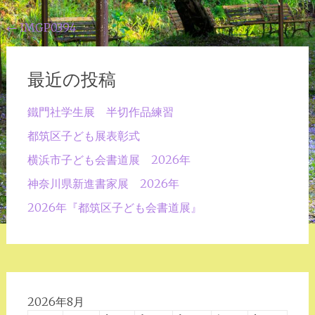
投
←
IMGP0394
稿
ナ
最近の投稿
ビ
鐵門社学生展 半切作品練習
ゲ
都筑区子ども展表彰式
ー
横浜市子ども会書道展 2026年
シ
ョ
神奈川県新進書家展 2026年
ン
2026年『都筑区子ども会書道展』
2026年8月