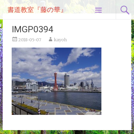
コ
書道教室『藤の華』
ン
テ
ン
IMGP0394
ツ
へ
2018-05-07
kayoh
ス
キ
ッ
プ