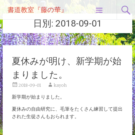
コ
書道教室『藤の華』
ン
テ
日別:
2018-09-01
ン
ツ
へ
ス
キ
夏休みが明け、新学期が始
ッ
プ
まりました。
2018-09-01
kayoh
新学期が始まりました。
夏休みの自由研究に、毛筆をたくさん練習して
提出
された生徒さんもおられます。