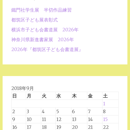
鐵門社学生展 半切作品練習
都筑区子ども展表彰式
横浜市子ども会書道展 2026年
神奈川県新進書家展 2026年
2026年『都筑区子ども会書道展』
2018年9月
日
月
火
水
木
金
土
1
2
3
4
5
6
7
8
9
10
11
12
13
14
15
16
17
18
19
20
21
22