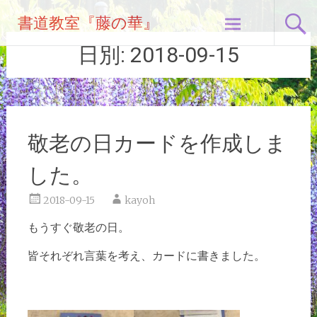
コ
書道教室『藤の華』
ン
テ
日別:
2018-09-15
ン
ツ
へ
ス
キ
敬老の日カードを作成しま
ッ
プ
した。
2018-09-15
kayoh
もうすぐ敬老の日。
皆それぞれ言葉を考え、カードに書きました。